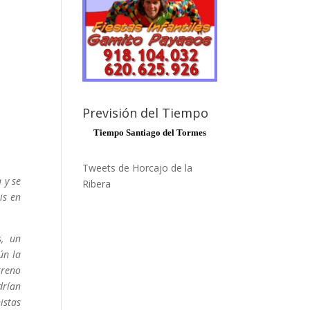
Previsión del Tiempo
Tiempo Santiago del Tormes
Tweets de Horcajo de la
 y se
Ribera
is en
s, un
ún la
rreno
drían
istas