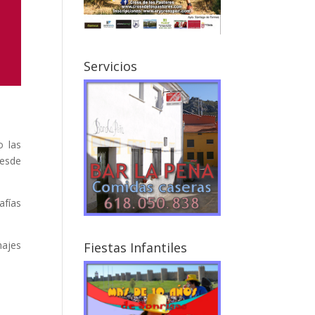
Servicios
 las
esde
afías
najes
Fiestas Infantiles