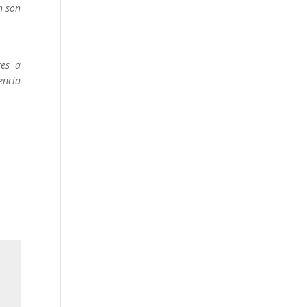
n son
tes a
encia