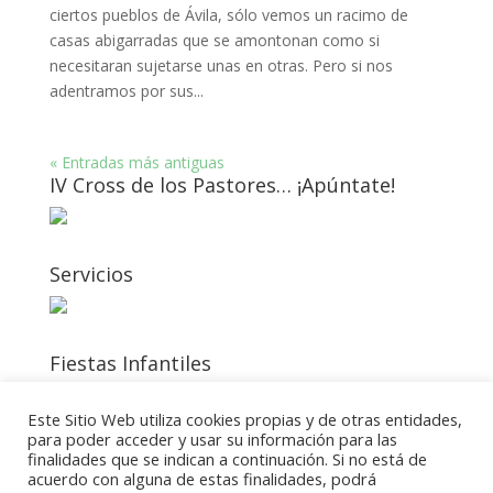
ciertos pueblos de Ávila, sólo vemos un racimo de
casas abigarradas que se amontonan como si
necesitaran sujetarse unas en otras. Pero si nos
adentramos por sus...
« Entradas más antiguas
IV Cross de los Pastores… ¡Apúntate!
Servicios
Fiestas Infantiles
Este Sitio Web utiliza cookies propias y de otras entidades,
para poder acceder y usar su información para las
Previsión del Tiempo
finalidades que se indican a continuación. Si no está de
acuerdo con alguna de estas finalidades, podrá
Tiempo Santiago del Tormes